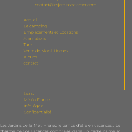
contact@lesjardinsdelamer.com
Accueil
Le camping
Emplacements et Locations
Animations
Tarifs
Vente de Mobil-Homes
Album
contact
Liens
Météo France
Info légale
Confidentialité
Les Jardins de la Mer, Prenez le temps d’être en vacances… Le
charme de vos vacances conviviales dans un cadre calme et