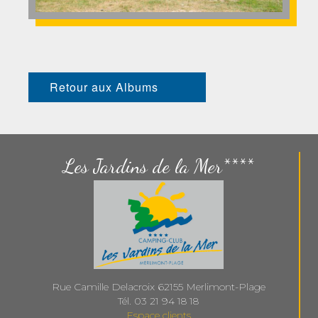
Retour aux Albums
Les Jardins de la Mer****
Rue Camille Delacroix
62155
Merlimont-Plage
Tél.
03 21 94 18 18
Espace clients